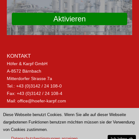
Aktivieren
KONTAKT
Höfer & Karpf GmbH
A-8572 Bärnbach
Mitterdorfer Strasse 7a
Tel.: +43 (0)3142 / 24 108-0
Fax: +43 (0)3142 / 24 108-4
Mail:
office@hoefer-karpf.com
Diese Webseite benutzt Cookies. Wenn Sie alle auf dieser Webseite
dargebotenen Funktionen benutzen möchten müssen sie der Verwendung
von Cookies zustimmen.
Datenschutzbestimmungen anzeigen
Ich lehne ab