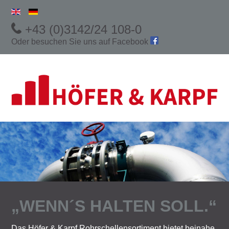
+43 (0)3142/24 108-0
Oder besuchen Sie uns auf
Facebook
„WENN´S HALTEN SOLL.“
Das Höfer & Karpf Rohrschellensortiment bietet beinahe