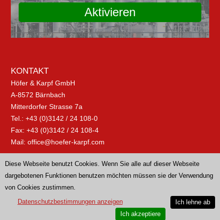
Aktivieren
KONTAKT
Höfer & Karpf GmbH
A-8572 Bärnbach
Mitterdorfer Strasse 7a
Tel.: +43 (0)3142 / 24 108-0
Fax: +43 (0)3142 / 24 108-4
Mail:
office@hoefer-karpf.com
Diese Webseite benutzt Cookies. Wenn Sie alle auf dieser Webseite
dargebotenen Funktionen benutzen möchten müssen sie der Verwendung
von Cookies zustimmen.
Datenschutzbestimmungen anzeigen
Ich lehne ab
Ich akzeptiere