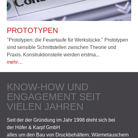
PROTOTYPEN
"Prototypen: die Feuertaufe für Werkstücke." Prototypen
sind sensible Schnittstellen zwischen Theorie und
Praxis. Konstruktionsteile werden erstma...
mehr…
KNOW-HOW UND
ENGAGEMENT SEIT
VIELEN JAHREN
Seit der der Gründung im Jahr 1998 dreht sich bei
der Höfer & Karpf GmbH
alles um den Bau von Druckbehältern, Wärmetauschern