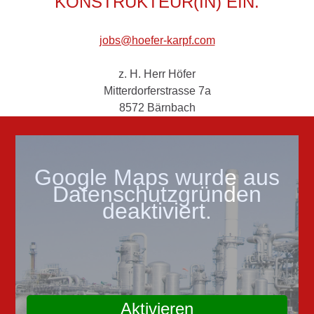
KONSTRUKTEUR(IN) EIN.
jobs@hoefer-karpf.com
z. H. Herr Höfer
Mitterdorferstrasse 7a
8572 Bärnbach
Google Maps wurde aus
Datenschutzgründen
deaktiviert.
Aktivieren