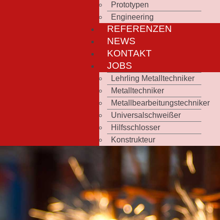
Prototypen
Engineering
REFERENZEN
NEWS
KONTAKT
JOBS
Lehrling Metalltechniker
Metalltechniker
Metallbearbeitungstechniker
Universalschweißer
Hilfsschlosser
Konstrukteur