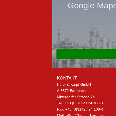
Google Maps 
KONTAKT
Höfer & Karpf GmbH
A-8572 Bärnbach
Mitterdorfer Strasse 7a
Tel.: +43 (0)3142 / 24 108-0
Fax: +43 (0)3142 / 24 108-4
Mail:
office@hoefer-karpf.com