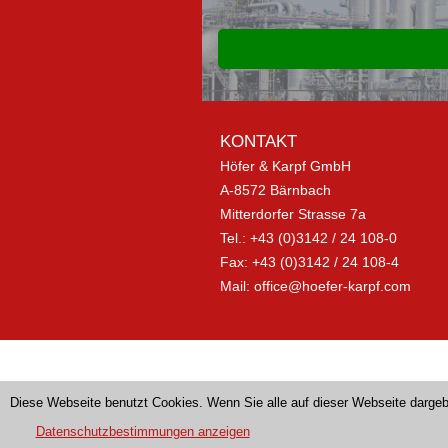
KONTAKT
Höfer & Karpf GmbH
A-8572 Bärnbach
Mitterdorfer Strasse 7a
Tel.: +43 (0)3142 / 24 108-0
Fax: +43 (0)3142 / 24 108-4
Mail:
office@hoefer-karpf.com
Diese Webseite benutzt Cookies. Wenn Sie alle auf dieser Webseite dar
Datenschutzbestimmungen anzeigen