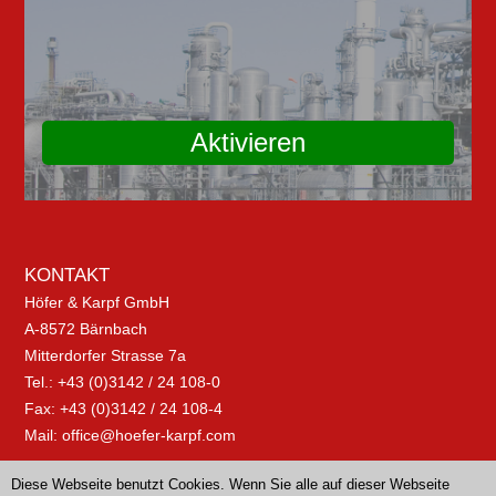
Aktivieren
KONTAKT
Höfer & Karpf GmbH
A-8572 Bärnbach
Mitterdorfer Strasse 7a
Tel.: +43 (0)3142 / 24 108-0
Fax: +43 (0)3142 / 24 108-4
Mail:
office@hoefer-karpf.com
Diese Webseite benutzt Cookies. Wenn Sie alle auf dieser Webseite