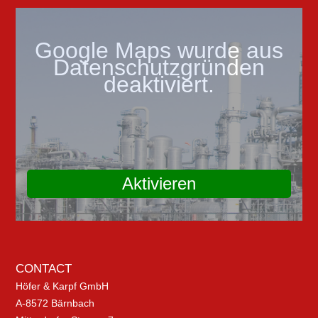
Google Maps wurde aus
Datenschutzgründen
deaktiviert.
Aktivieren
CONTACT
Höfer & Karpf GmbH
A-8572 Bärnbach