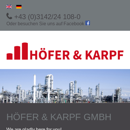
+43 (0)3142/24 108-0
Oder besuchen Sie uns auf
Facebook
HÖFER & KARPF GMBH
We are gladly here for you!